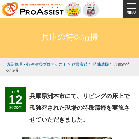
MENU
兵庫の特殊清掃
遺品整理・特殊清掃プロアシスト
>
作業実績
>
特殊清掃
>
兵庫の特
殊清掃
11月
12
兵庫県洲本市にて、リビングの床上で
孤独死された現場の特殊清掃を実施さ
2023年
せていただきました。