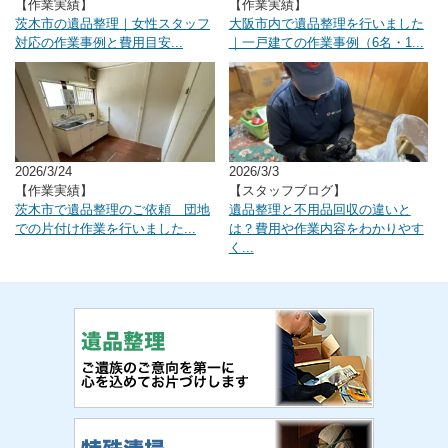
【作業実績】
【作業実績】
茨木市の遺品整理｜女性スタッフ
大阪市内で遺品整理を行いました
対応の作業事例と費用目安...
｜一戸建ての作業事例（6名・1...
2026/3/24
2026/3/3
【作業実績】
【スタッフブログ】
茨木市で遺品整理のご依頼 団地
遺品整理と不用品回収の違いと
での片付け作業を行いました...
は？費用や作業内容をわかりやす
く...