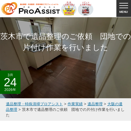
MENU
茨木市で遺品整理のご依頼 団地での
片付け作業を行いました
3月
24
2026年
遺品整理・特殊清掃プロアシスト
>
作業実績
>
遺品整理
>
大阪の遺
品整理
>
茨木市で遺品整理のご依頼 団地での片付け作業を行いまし
た