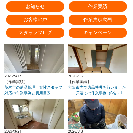
お知らせ
作業実績
お客様の声
作業実績動画
スタッフブログ
キャンペーン
2026/5/17
2026/4/6
【作業実績】
【作業実績】
茨木市の遺品整理｜女性スタッフ
大阪市内で遺品整理を行いました
対応の作業事例と費用目安...
｜一戸建ての作業事例（6名・1...
2026/3/24
2026/3/3