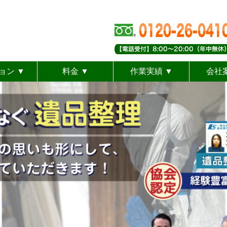
ョン ▼
料金 ▼
作業実績 ▼
会社
タッフ専任
ート遺品整理
き上げ供養
見リメイク
取サービス
動産整理
サービス料金
キャンペーン
スタッフブログ
Googleクチコミ
ゴミ屋敷清掃
空き家整理
お客様の声
特殊清掃
生前整理
遺品整理
代
ス