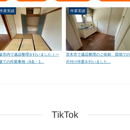
作業実績
作業実績
阪市内で遺品整理を行いました｜一
茨木市で遺品整理のご依頼 団地で
建ての作業事例（6名・1...
片付け作業を行いました...
TikTok