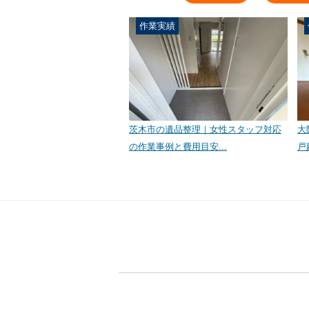
作業実績
茨木市の遺品整理｜女性スタッフ対応
大
の作業事例と費用目安...
戸