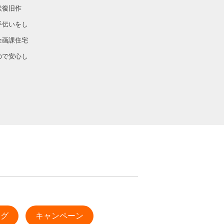
状復旧作
手伝いをし
企画課住宅
ので安心し
ログ
キャンペーン