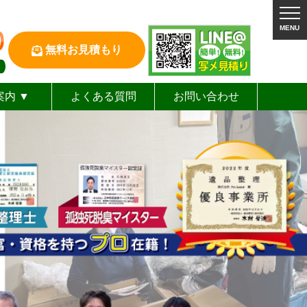
MENU
無料お見積もり
案内 ▼
よくある質問
お問い合わせ
表あいさつ
タッフ紹介
会社概要
企業理念