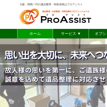
大阪・関西一円の遺品整理・特殊清掃はプロアシスト
ホーム
サービス ▼
オプシ
ゴミ屋敷清掃
空き家整理
特殊清掃
生前整理
遺品整理
女性ス
リモ
お焚
形
買
不