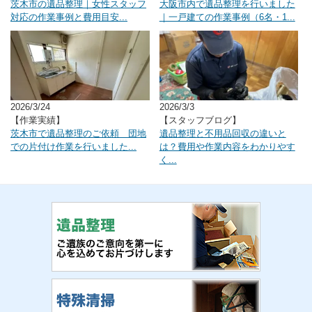
茨木市の遺品整理｜女性スタッフ
大阪市内で遺品整理を行いました
対応の作業事例と費用目安...
｜一戸建ての作業事例（6名・1...
2026/3/24
2026/3/3
【作業実績】
【スタッフブログ】
茨木市で遺品整理のご依頼 団地
遺品整理と不用品回収の違いと
での片付け作業を行いました...
は？費用や作業内容をわかりやす
く...