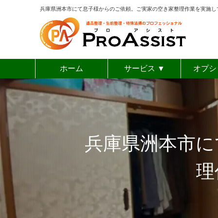
兵庫県洲本市にて息子様からのご依頼。ご実家の空き家整理作業を実施して
ホーム
サービス ▼
オプシ
ゴミ屋敷清掃
空き家整理
特殊清掃
生前整理
遺品整理
女性ス
リモ
お焚
形
買
不
兵庫県洲本市に
理