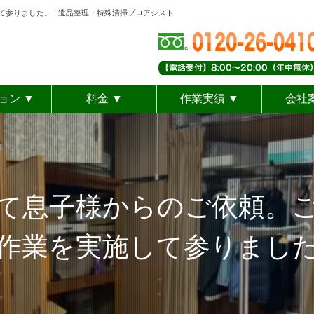
参りました。 | 遺品整理・特殊清掃プロアシスト
ョン ▼
料金 ▼
作業実績 ▼
会社
タッフ専任
ート遺品整理
き上げ供養
見リメイク
取サービス
動産整理
サービス料金
キャンペーン
スタッフブログ
Googleクチコミ
ゴミ屋敷清掃
空き家整理
お客様の声
特殊清掃
生前整理
遺品整理
代
ス
て息子様からのご依頼。
作業を実施して参りまし