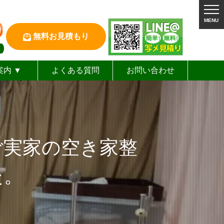
MENU
無料お見積もり
案内 ▼
よくある質問
お問い合わせ
表あいさつ
タッフ紹介
会社概要
企業理念
ご実家の空き家整
た。