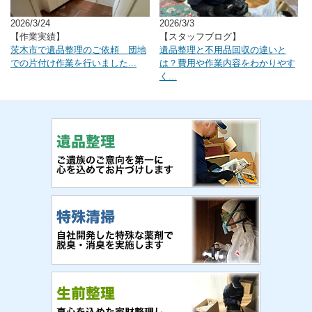
2026/3/24
2026/3/3
【作業実績】
【スタッフブログ】
茨木市で遺品整理のご依頼 団地
遺品整理と不用品回収の違いと
での片付け作業を行いました...
は？費用や作業内容をわかりやす
く...