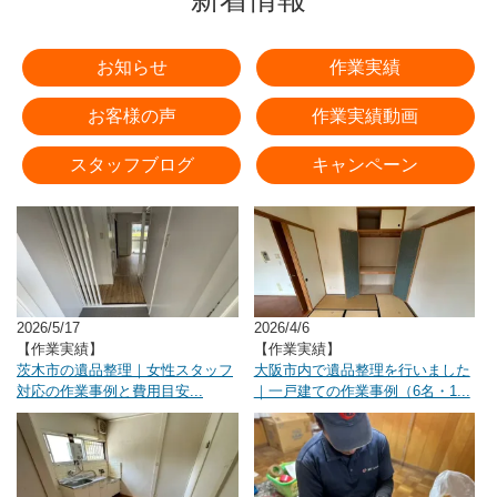
お知らせ
作業実績
お客様の声
作業実績動画
スタッフブログ
キャンペーン
2026/5/17
2026/4/6
【作業実績】
【作業実績】
茨木市の遺品整理｜女性スタッフ
大阪市内で遺品整理を行いました
対応の作業事例と費用目安...
｜一戸建ての作業事例（6名・1...