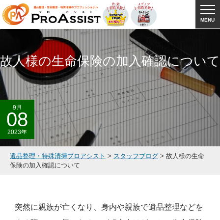
MENU
故人様の生命保険の加入確認について
9月
08
2023年
遺品整理・特殊清掃プロアシスト
>
スタッフブログ
>
故人様の生命
保険の加入確認について
突然に親族が亡くなり、身内や親族で遺品整理などを